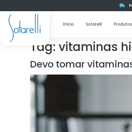
F
Início
Sotarelli
Produto
Tag:
vitaminas h
Devo tomar vitaminas