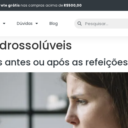
rete grátis
nas compras acima de
R$500,00
s
Dúvidas
Blog
idrossolúveis
 antes ou após as refeiçõe