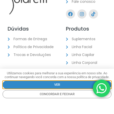
Fale conosco
Dúvidas
Produtos
Formas de Entrega
Suplementos
Política de Privacidade
Linha Facial
Trocas e Devoluções
Linha Capilar
Linha Corporal
Kits
Utilizamos cookies para melhorar a sua experiência em nosso site. Ao
continuar navegando você concorda com a nossa política de privacidade.
VER
CONCORDAR E FECHAR
BellBrasil Com. De Cosméticos e Comp. Alim. Ltda.
CNPJ
05.770.638/0001-25
|
AFE: 2.05.596-9
Licença Sanitária:
Nº 01.565/2024 – CURITIBA, 18 de
junho de 2024