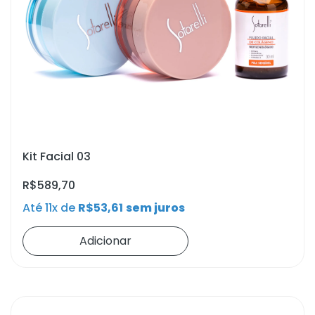
Kit Facial 03
R$
589,70
Até 11x de
R$
53,61
sem juros
Adicionar