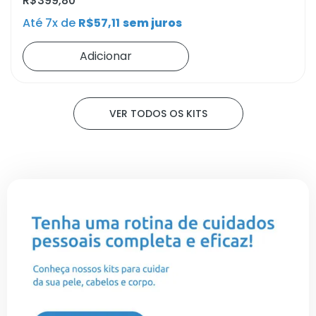
R$
399,80
Até 7x de
R$
57,11
sem juros
Adicionar
VER TODOS OS KITS